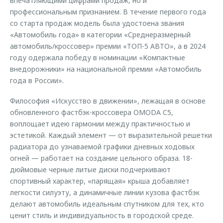
впечатляющими цифрами продаж, но и
профессиональным признанием. В течение первого года
со старта продаж модель была удостоена звания
«Автомобиль года» в категории «Среднеразмерный
автомобиль/кроссовер» премии «ТОП-5 АВТО», а в 2024
году одержала победу в номинации «Компактные
внедорожники» на национальной премии «Автомобиль
года в России».
Философия «Искусство в движении», лежащая в основе
обновленного фастбэк-кроссовера OMODA C5,
воплощает идею гармонии между практичностью и
эстетикой. Каждый элемент — от выразительной решетки
радиатора до узнаваемой графики дневных ходовых
огней — работает на создание цельного образа. 18-
дюймовые черные литые диски подчеркивают
спортивный характер, «парящая» крыша добавляет
легкости силуэту, а динамичные линии кузова фастбэк
делают автомобиль идеальным спутником для тех, кто
ценит стиль и индивидуальность в городской среде.