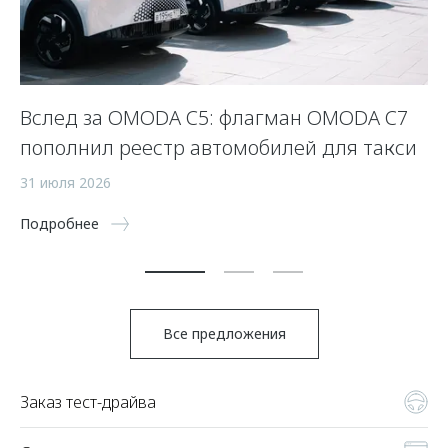
OO
Вслед за OMODA C5: флагман OMODA C7
2
пополнил реестр автомобилей для такси
26
31 июля 2026
По
Подробнее
Все предложения
Заказ тест-драйва