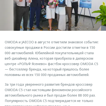
Страхование
Руководства по эксплуатации
Обратная связь
Кредитный калькулятор
Клиентская поддержка
Аксессуары
O&J Автоклуб
Одежда и сувениры
Клуб владельцев OMODA
Оригинальные аксессуары
Приложение O&J
OMODA и JAECOO в августе отметили знаковое событие:
Запчасти
Аксессуары
совокупные продажи в России достигли отметки в 150
000 автомобилей. Юбилейной покупательницей стала
Трейд-ин
Одежда и сувениры
веб-дизайнер Алена, которая приобрела в дилерском
Калькулятор трейд-ин
Оригинальные аксессуары
центре «РОЛЬФ Ясенево» фастбэк-кроссовер OMODA C5
— бестселлер бренда, на который пришлось более
Запчасти
половины из всех 150 000 проданных автомобилей.
За три года уверенного развития брендов кроссовер
OMODA C5 стал настоящим феноменом российского
автомобильного рынка и был продан более 88 000 раз.
Популярность OMODA C5 подтверждается не только