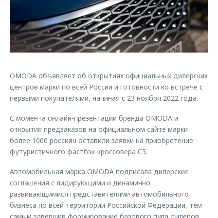
Страхование
Руководства по эксплуатации
Обратная связь
Кредитный калькулятор
Клиентская поддержка
Аксессуары
O&J Автоклуб
Одежда и сувениры
Клуб владельцев OMODA
Оригинальные аксессуары
Приложение O&J
OMODA объявляет об открытиях официальных дилерских
центров марки по всей России и готовности ко встрече с
Запчасти
Аксессуары
первыми покупателями, начиная с 23 ноября 2022 года.
Трейд-ин
Одежда и сувениры
С момента онлайн-презентации бренда OMODA и
Калькулятор трейд-ин
Оригинальные аксессуары
открытия предзаказов на официальном сайте марки
более 1000 россиян оставили заявки на приобретение
Запчасти
футуристичного фастбэк-кроссовера C5.
Автомобильная марка OMODA подписала дилерские
соглашения с лидирующими и динамично
развивающимися представителями автомобильного
бизнеса по всей территории Российской Федерации, тем
самым завершив формирование базового пула дилеров,