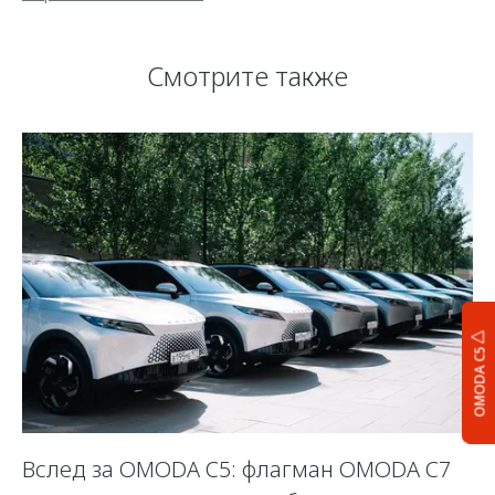
Смотрите также
OMODA C5
OO
Вслед за OMODA C5: флагман OMODA C7
2