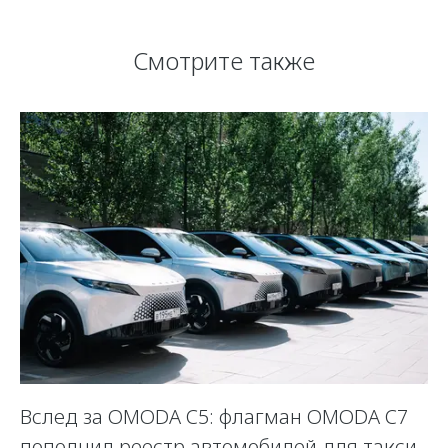
Смотрите также
OO
Вслед за OMODA C5: флагман OMODA C7
2
пополнил реестр автомобилей для такси