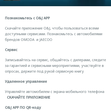
Страхование
Руководства по эксплуатации
Обратная связь
Кредитный калькулятор
Клиентская поддержка
Познакомьтесь с O&J APP
Аксессуары
O&J Автоклуб
Скачайте приложение O&J, чтобы пользоваться всеми
Одежда и сувениры
Клуб владельцев OMODA
доступными сервисами. Познакомьтесь с автомобилями
Оригинальные аксессуары
Приложение O&J
брендов OMODA и JAECOO
Запчасти
Аксессуары
Сервис
Трейд-ин
Одежда и сувениры
Записывайтесь на сервис, общайтесь с дилерами, следите
Калькулятор трейд-ин
Оригинальные аксессуары
за гарантией и сервисными мероприятиями, участвуйте в
опросах, держите под рукой сервисную книгу
Запчасти
Удаленное управление
Управляйте автомобилем с экрана мобильного телефона
СКАЧАЙТЕ ПРИЛОЖЕНИЕ
O&J APP ПО QR-коду