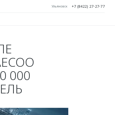
+7 (8422) 27-27-77
Ульяновск
ЛЕ
AECOO
0 000
ЕЛЬ