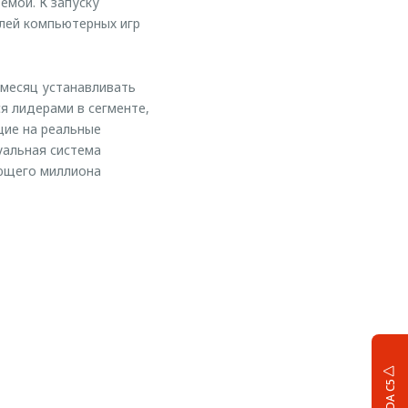
емой. К запуску
лей компьютерных игр
месяц устанавливать
я лидерами в сегменте,
ие на реальные
уальная система
ующего миллиона
OMODA C5