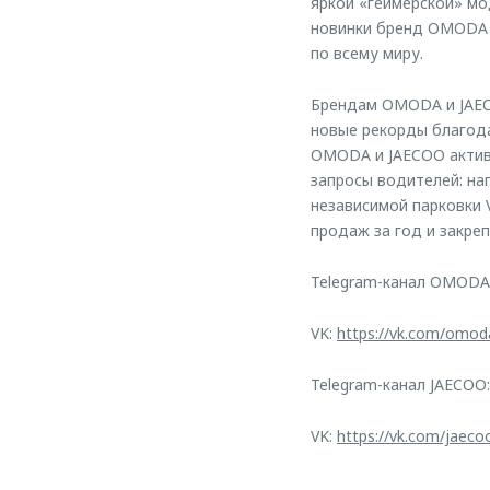
яркой «геймерской» мо
новинки бренд OMODA 
по всему миру.
Брендам OMODA и JAEC
новые рекорды благода
OMODA и JAECOO актив
запросы водителей: на
независимой парковки 
продаж за год и закре
Telegram-канал OMODA
VK:
https://vk.com/omod
Telegram-канал JAECOO
VK:
https://vk.com/jaeco