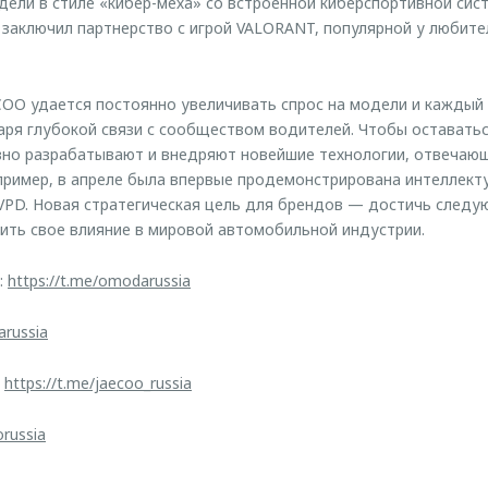
дели в стиле «кибер-меха» со встроенной киберспортивной сист
заключил партнерство с игрой VALORANT, популярной у любите
OO удается постоянно увеличивать спрос на модели и каждый 
ря глубокой связи с сообществом водителей. Чтобы оставатьс
но разрабатывают и внедряют новейшие технологии, отвечающ
пример, в апреле была впервые продемонстрирована интеллект
VPD. Новая стратегическая цель для брендов — достичь след
пить свое влияние в мировой автомобильной индустрии.
:
https://t.me/omodarussia
arussia
:
https://t.me/jaecoo_russia
orussia