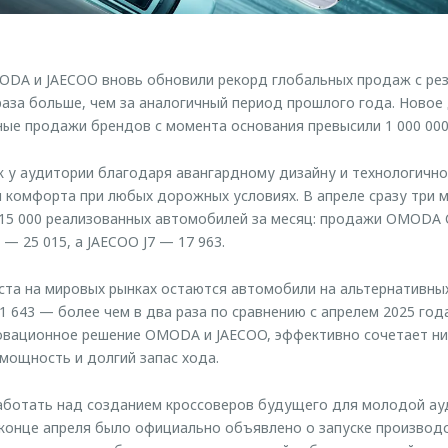
ODA и JAECOO вновь обновили рекорд глобальных продаж с рез
 раза больше, чем за аналогичный период прошлого года. Новое
ные продажи брендов с момента основания превысили 1 000 00
у аудитории благодаря авангардному дизайну и технологично
и комфорта при любых дорожных условиях. В апреле сразу три
15 000 реализованных автомобилей за месяц: продажи OMODA C
 — 25 015, а JAECOO J7 — 17 963.
та на мировых рынках остаются автомобили на альтернативных
1 643 — более чем в два раза по сравнению с апрелем 2025 год
овационное решение OMODA и JAECOO, эффективно сочетает ни
ю мощность и долгий запас хода.
ботать над созданием кроссоверов будущего для молодой ау
в конце апреля было официально объявлено о запуске произво