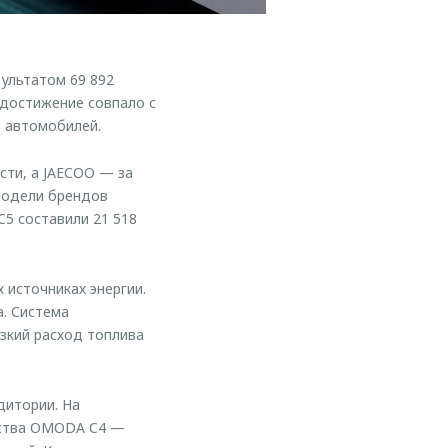
ультатом 69 892
 достижение совпало с
0 автомобилей.
сти, а JAECOO — за
 модели брендов
5 составили 21 518
 источниках энергии.
а. Система
зкий расход топлива
дитории. На
дства OMODA C4 —