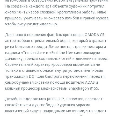
автомобили в совершенно новом визуальном прочтении.
На создание каждого арт-объекта художник потратил
около 10–12 часов сложной, кропотливой работы. Илье
пришлось учитывать множество изгибов и граней кузова,
чтобы рисунок лег идеально.
Для нового поколения фастбэк-кроссовера OMODA C5
автор выбрал стремительный образ, который отражает
ритм большого города. Яркие цвета, стрелки-векторы и
надписи «Trendsetter» и «Feel the life» символизируют
динамику, тренды социальных сетей и движение вперед.
Стремительный характер кроссовера выражается не
только в стильном облике: внутри установлены новая
трансмиссия DCT для быстрого переключения передач,
самообучаемая система помощи водителю ADAS и
мощный процессор медиасистемы Snapdragon 8155.
Дизайн внедорожника JAECOO J6, напротив, передает
спокойствие и дух свободы. Художник украсил
классический силуэт природными мотивами, что задает