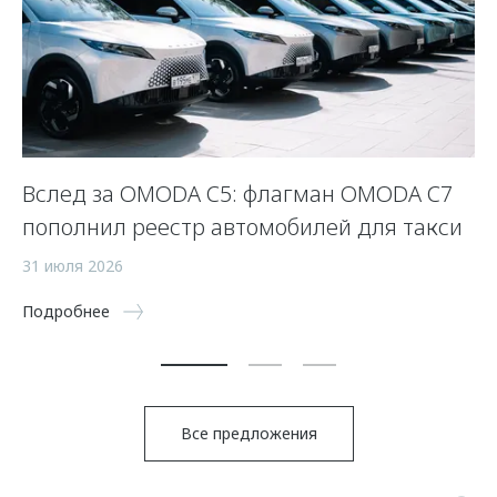
Вслед за OMODA C5: флагман OMODA C7
2
пополнил реестр автомобилей для такси
26
31 июля 2026
По
Подробнее
Все предложения