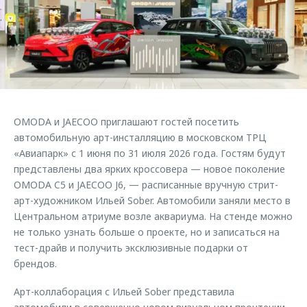
Страхование
Руководства по эксплуатации
Обратная связь
Кредитный калькулятор
Клиентская поддержка
Аксессуары
O&J Автоклуб
Одежда и сувениры
Клуб владельцев OMODA
Оригинальные аксессуары
Приложение O&J
OMODA и JAECOO приглашают гостей посетить
Запчасти
Аксессуары
автомобильную арт-инсталляцию в московском ТРЦ
«Авиапарк» с 1 июня по 31 июля 2026 года. Гостям будут
Трейд-ин
Одежда и сувениры
представлены два ярких кроссовера — новое поколение
Калькулятор трейд-ин
Оригинальные аксессуары
OMODA C5 и JAECOO J6, — расписанные вручную стрит-
арт-художником Ильей Sober. Автомобили заняли место в
Запчасти
Центральном атриуме возле аквариума. На стенде можно
не только узнать больше о проекте, но и записаться на
тест-драйв и получить эксклюзивные подарки от
брендов.
Арт-коллаборация с Ильей Sober представила