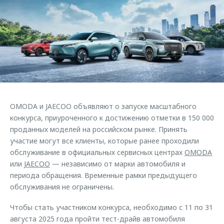
Страхование
Руководства по эксплуатации
Обратная связь
Кредитный калькулятор
Клиентская поддержка
Аксессуары
O&J Автоклуб
Одежда и сувениры
Клуб владельцев OMODA
Оригинальные аксессуары
Приложение O&J
Запчасти
Аксессуары
OMODA и JAECOO объявляют о запуске масштабного
Трейд-ин
Одежда и сувениры
конкурса, приуроченного к достижению отметки в 150 000
проданных моделей на российском рынке. Принять
Калькулятор трейд-ин
Оригинальные аксессуары
участие могут все клиенты, которые ранее проходили
Запчасти
обслуживание в официальных сервисных центрах
OMODA
или
JAECOO
— независимо от марки автомобиля и
периода обращения. Временные рамки предыдущего
обслуживания не ограничены.
Чтобы стать участником конкурса, необходимо с 11 по 31
августа 2025 года пройти тест-драйв автомобиля