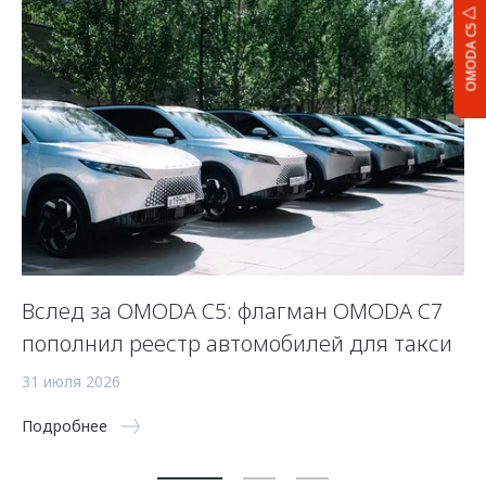
OMODA C5
OO
Вслед за OMODA C5: флагман OMODA C7
2
пополнил реестр автомобилей для такси
26
31 июля 2026
По
Подробнее