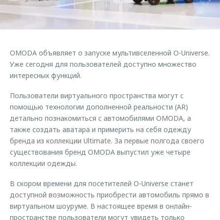
Страхование
Руководства по эксплуатации
Обратная связь
Кредитный калькулятор
Клиентская поддержка
Аксессуары
O&J Автоклуб
OMODA объявляет о запуске мультивселенной O-Universe.
Одежда и сувениры
Клуб владельцев OMODA
Уже сегодня для пользователей доступно множество
Оригинальные аксессуары
Приложение O&J
интересных функций.
Запчасти
Пользователи виртуального пространства могут с
Аксессуары
помощью технологии дополненной реальности (AR)
Трейд-ин
Одежда и сувениры
детально познакомиться с автомобилями OMODA, а
Калькулятор трейд-ин
Оригинальные аксессуары
также создать аватара и примерить на себя одежду
бренда из коллекции Ultimate. За первые полгода своего
Запчасти
существования бренд OMODA выпустил уже четыре
коллекции одежды.
В скором времени для посетителей O-Universe станет
доступной возможность приобрести автомобиль прямо в
виртуальном шоуруме. В настоящее время в онлайн-
пространстве пользователи могут увидеть только